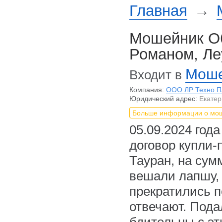
Главная
→
Мошейник Об
Романом, Ле
Моше
Входит в
Компания:
ООО ЛР Техно Па
Юридический адрес:
Екатер
Больше информации о мо
05.09.2024 год
договор купли-
Тауран, на сум
вешали лапшу, 
прекратились п
отвечают. Пода