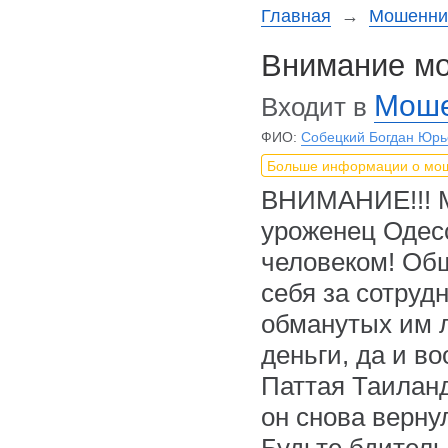
Главная
→
Мошеннич
Внимание мо
Моше
Входит в
ФИО:
Собецкий Богдан Юрь
Больше информации о мо
ВНИМАНИЕ!!! 
уроженец Одес
человеком! Общ
себя за сотруд
обманутых им л
деньги, да и в
Паттая Таиланд
он снова верну