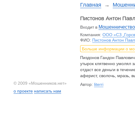
Главная
→
Мошенни
Пистонов Антон Пав
Мошенничество 
Входит в
Компания:
ООО «СЗ „Горсв
ФИО:
Пистонов Антон Пав
Больше информации о м
Пиздонов Гандон Павлови
утырок клятвенно умолял з
отдаст все деньги в течени
аферист, сволочь, мразь,
© 2009 «Мошенников.нет»
Автор:
literri
о проекте
написать нам