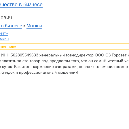
чество в бизнесе
лович
в бизнесе
Москва
в
ет“»
лович
ошеннике
ч ИНН 502805549633 хенеральный говнодиректор ООО СЗ Горсвет
аплатить за его товар под предлогом того, что он самый честный че
е суток. Как итог - кормление завтраками, после чего сменил номе
 выблядок и профессиональный мошенник!