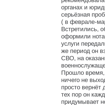
рекомендовала 
органах и юрид
серьёзная про
( в феврале-ма
Встретились, о
оформили нота
услуги передал
же период он в
СВО, на оказа
военнослужащег
Прошло время,
ничего не выхо
просто вернёт 
тех пор он каж
придумывает но