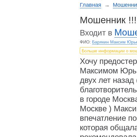
Главная
→
Мошеннич
Мошенник !!
Моше
Входит в
ФИО:
Барякин Максим Юрь
Больше информации о мо
Хочу предосте
Максимом Юрье
двух лет назад 
благотворител
в городе Москв
Москве ) Макси
впечатление по
которая общала