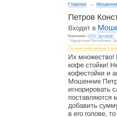
Главная
→
Мошеннич
Петров Конс
Моше
Входит в
Компания:
ООО "фолайф"
:
Удмуртская Республика, Завь
Больше информации о мо
Их множество!
кофе стойки! Н
кофестойки и а
Мошенник Петр
игнорировать с
поставляются м
добавить сумм
в его голове, 