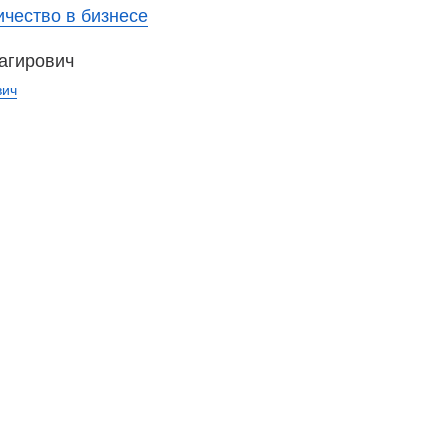
чество в бизнесе
агирович
вич