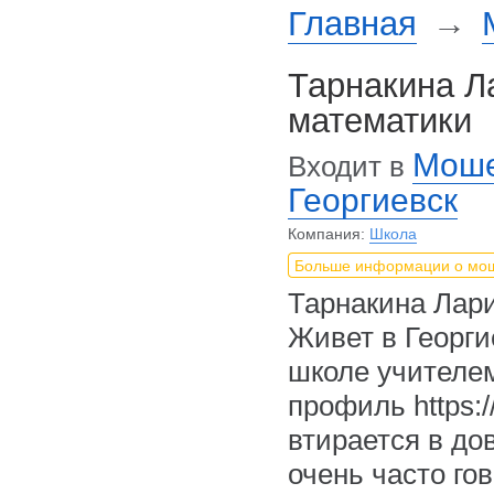
Главная
→
Тарнакина Л
математики
Моше
Входит в
Георгиевск
Компания:
Школа
Больше информации о мо
Тарнакина Лари
Живет в Георги
школе учителем
профиль
https:
втирается в до
очень часто го