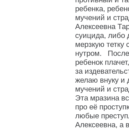
ребенка, ребе
мучений и стра
Алексеевна Тар
суицида, либо д
мерзкую тетку 
нутром. После
ребенок плачет,
за издевательс
желаю внуку и 
мучений и стра
Эта мразина вс
про её проступк
любые преступл
Алексеевна, а 