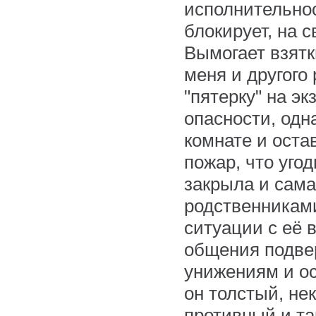
исполнительнос
блокирует, на с
Вымогает взятки
меня и другого
"пятерку" на э
опасности, одн
комнате и оста
пожар, что уго
закрыла и сама
родственникам
ситуации с её 
общения подве
унижениям и ос
он толстый, не
противный и та