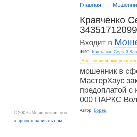
Главная
→
Мошеннич
Кравченко С
3435171209
Моше
Входит в
ФИО:
Кравченко Сергей Вл
Больше информации о мо
мошенник в сф
МастерХаус зак
предоплатой с 
000 ПАРКС Вол
Автор:
Борец
© 2009 «Мошенников.нет»
о проекте
написать нам