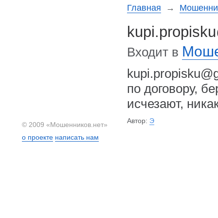
Главная
→
Мошеннич
kupi.propisk
Моше
Входит в
kupi.propisku
по договору, б
исчезают, ника
Автор:
Э
© 2009 «Мошенников.нет»
о проекте
написать нам