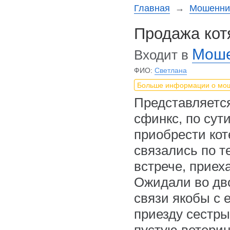
Главная
→
Мошеннич
Продажа кот
Моше
Входит в
ФИО:
Светлана
Больше информации о мо
Представляется
сфинкс, по сут
приобрести кот
связались по т
встрече, приеха
Ожидали во дво
связи якобы с 
приезду сестры