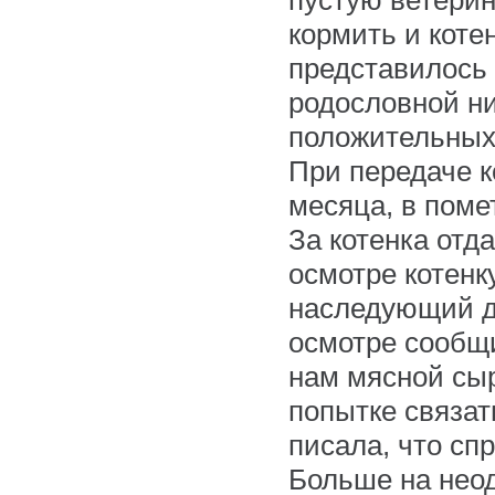
пустую ветерин
кормить и котен
представилось
родословной ни
положительных 
При передаче ко
месяца, в поме
За котенка отд
осмотре котенк
наследующий д
осмотре сообщи
нам мясной сыр
попытке связат
писала, что сп
Больше на неод