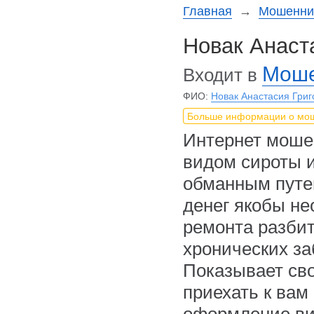
Главная
→
Мошеннич
Новак Анаст
Моше
Входит в
ФИО:
Новак Анастасия Григ
Больше информации о мо
Интернет моше
видом сироты и
обманным путе
денег якобы не
ремонта разби
хронических за
Показывает сво
приехать к вам