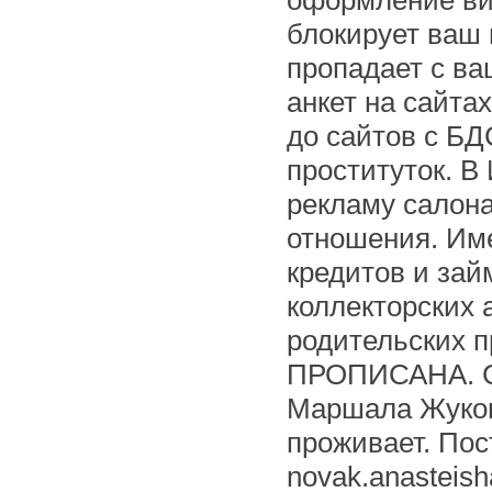
оформление ви
блокирует ваш 
пропадает с в
анкет на сайта
до сайтов с БД
проституток. В
рекламу салона
отношения. Им
кредитов и зай
коллекторских 
родительских 
ПРОПИСАНА. Са
Маршала Жуков
проживает. Пос
novak.anasteish