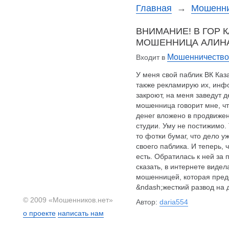
Главная
→
Мошенни
ВНИМАНИЕ! В ГОР 
МОШЕННИЦА АЛИНА 
Мошенничество 
Входит в
У меня свой паблик ВК Каз
также рекламирую их, инфо
закроют, на меня заведут 
мошенница говорит мне, чт
денег вложено в продвижен
студии. Уму не постижимо.
то фотки бумаг, что дело у
своего паблика. И теперь, 
есть. Обратилась к ней за 
сказать, в интернете видел
мошенницей, которая предс
&ndash;жесткий развод на д
© 2009 «Мошенников.нет»
Автор:
daria554
о проекте
написать нам