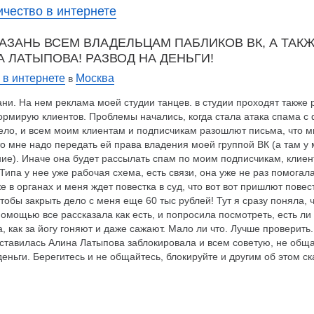
чество в интернете
КАЗАНЬ ВСЕМ ВЛАДЕЛЬЦАМ ПАБЛИКОВ ВК, А ТАК
ЛАТЫПОВА! РАЗВОД НА ДЕНЬГИ!
в интернете
Москва
в
ани. На нем реклама моей студии танцев. в студии проходят также 
рмирую клиентов. Проблемы начались, когда стала атака спама с ф
дело, и всем моим клиентам и подписчикам разошлют письма, что м
о мне надо передать ей права владения моей группой ВК (а там у 
ие). Иначе она будет рассылать спам по моим подписчикам, клиент
 Типа у нее уже рабочая схема, есть связи, она уже не раз помог
же в органах и меня ждет повестка в суд, что вот вот пришлют повес
чтобы закрыть дело с меня еще 60 тыс рублей! Тут я сразу поняла, 
помощью все рассказала как есть, и попросила посмотреть, есть ли 
а, как за йогу гоняют и даже сажают. Мало ли что. Лучше проверить.
тавилась Алина Латыпова заблокировала и всем советую, не обща
еньги. Берегитесь и не общайтесь, блокируйте и другим об этом ск