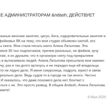
ЖЕ АДМИНИСТРАТОРАМ &ndash; ДЕЙСТВУЕТ
разные женские занятия, цигун, йога, оздоровительные занятия и
ейковых ВК на тему, что моя студия объявлен сектой, его
ы секта. Мне стала писать некто Алина Латыпова. Эта
меня 30 тыс подписчиков, причем реальных, не фейков, кучу
ам, и их друзьям, что я организую секту под прикрытием
ала и вытаскивала людей. Алина Латыпова присылала мне какими-
тку, раз я так долго артачусь и не передал еще ей владельца
что не ладно дело. Я меня сокурсница, подруга, юрист и связи
реально дело. Ведь судов то в городе не так много. Честно
 И оказалось, что даже похожего дела нет. Контакт с
ться с не. Это просто развод. В общем &ndash; Алина Латыпова
ажите!
9 Мая 2020