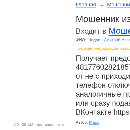
Главная
→
Мошеннич
Мошенник из
Моше
Входит в
ФИО:
Шадрин Дмитрий Але
Больше информации о мо
Получает предо
48177602821857
от него приходи
телефон отключ
аналогичные пр
или сразу пода
ВКонтакте
http
Автор:
Марс
© 2009 «Мошенников.нет»