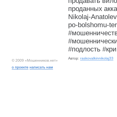
продавать вило
проданных акк
Nikolaj-Anatole
po-bolshomu-ten
#мошенничеств
#мошеннически
#подлость #кр
Автор:
raskovalkinnikolaj33
© 2009 «Мошенников.нет»
о проекте
написать нам