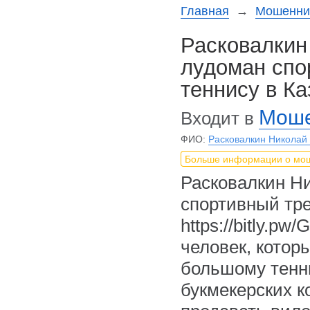
Главная
→
Мошеннич
Расковалкин
лудоман спо
теннису в Ка
Моше
Входит в
ФИО:
Расковалкин Николай
Больше информации о мо
Расковалкин Н
спортивный тре
https://bitly.p
человек, котор
большому тенни
букмекерских к