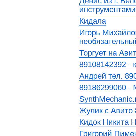
Денис из г. Бе
инструментами 
Кидала
Игорь Михайлов
необязательны
Торгует на Ави
89108142392 - к
Андрей тел. 89
89186299060 - 
SynthMechanic.
Жулик с Авито
Кидок Никита 
Григорий Пиме