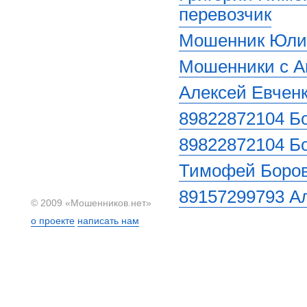
перевозчик
Мошенник Юлия
Мошенники с А
Алексей Евченк
89822872104 Б
89822872104 Б
Тимофей Боров
89157299793 А
© 2009 «Мошенников.нет»
о проекте
написать нам