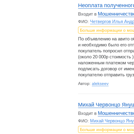
Неоплата полученного
Мошенничество
Входит в
Четвергов Илья Анд
ФИО:
Больше информации о мо
По объявлению на авито о
и необходимо было его отп
покупатель попросил отп
(около 20 000р стоимость 
наложенным платежом чере
подписать договор от име
покупателю отправить гр
Автор:
alekseev
Михай Червонцо Ян
Мошенничество
Входит в
Михай Червонцо Я
ФИО:
Больше информации о мо