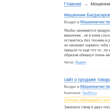
Главная
→
Мошенник
Машенник Багдасаров
Мошенничество
Входит в
Якобы занимается продукц
машенник , не в коем случ
останетесь без техники и д
он начинает кормить тебя 
пришли то еще что то , по 
образом обманул очень мн
Автор:
Вадим
сайт о продаже товар
Мошенничество
Входит в
Компания:
ТаоDV.ru
Больше информации о мо
Заказала товар в двух по