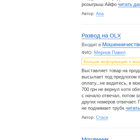
розыгрыш Айфо
читать д
Автор:
Ana
Развод на OLX
Мошенничество
Входит в
Мернов Павел
ФИО:
Больше информации о мо
Выставляет товар на прода
высылает под предлогом п
оплату...не ведитесь, в м
700 грн не вернул хотя об
с начало отвечал, потом з
других номеров отвечает. 
не поднимает трубк
читат
Автор:
Стаси
Мошенник