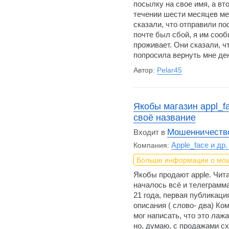
посылку на свое имя, а вт
течении шести месяцев м
сказали, что отправили по
почте был сбой, я им сооб
проживает. Они сказали, ч
попросила вернуть мне ден
Автор:
Pelar45
Якобы магазин appl_f
своё название
Мошенничество
Входит в
Apple_face и др
Компания:
Больше информации о мо
Якобы продают apple. Чита
началось всё и телеграмм
21 года, первая публикаци
описания ( слово- два) Ко
мог написать, что это лаж
но, думаю, с продажами сх