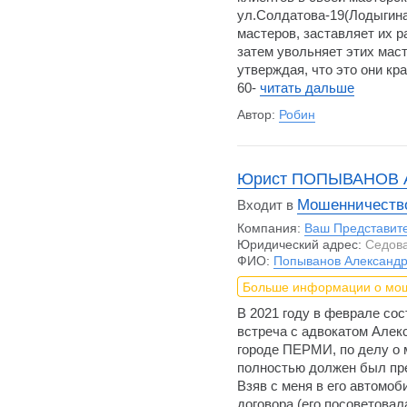
ул.Солдатова-19(Лодыгина
мастеров, заставляет их р
затем увольняет этих маст
утверждая, что это они кра
60-
читать дальше
Автор:
Робин
Юрист ПОПЫВАНОВ 
Мошенничество
Входит в
Компания:
Ваш Представит
Юридический адрес:
Седова,
ФИО:
Попыванов Александр
Больше информации о мо
В 2021 году в феврале со
встреча с адвокатом А
городе ПЕРМИ, по делу о 
полностью должен был пре
Взяв с меня в его автомоб
договора (его посоветовала