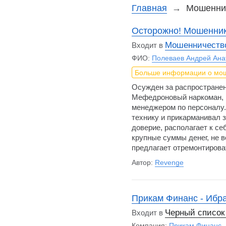
Главная
→
Мошенник
Осторожно! Мошенник
Мошенничество
Входит в
ФИО:
Полеваев Андрей Ана
Больше информации о мо
Осужден за распространен
Мефедроновый наркоман, в
менеджером по персоналу
технику и прикарманивал 
доверие, располагает к се
крупные суммы денег, не 
предлагает отремонтирова
Автор:
Revenge
Прикам Финанс - Ибра
Черный список
Входит в
Компания:
Прикам Финанс