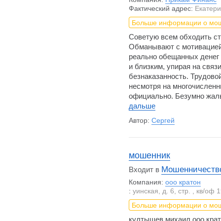
Фактический адрес:
Екатерин
Больше информации о мо
Советую всем обходить ст
Обманывают с мотивацией
реально обещанных денег 
и близким, упирая на связ
безнаказанность. Трудово
несмотря на многочисленн
официально. Безумно жал
дальше
Автор:
Сергей
мошенник
Мошенничество
Входит в
Компания:
ооо кратон
:
уинская, д. 6, стр. , кв/оф 
Больше информации о мо
култышев михаил ооо кра